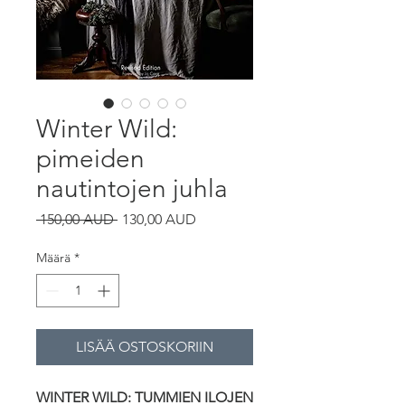
Winter Wild:
pimeiden
nautintojen juhla
Normaali
Alehinta
 150,00 AUD 
130,00 AUD
hinta
Määrä
*
LISÄÄ OSTOSKORIIN
WINTER WILD: TUMMIEN ILOJEN