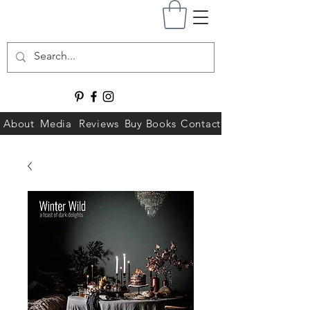
About
Media
Reviews
Buy Books
Contact