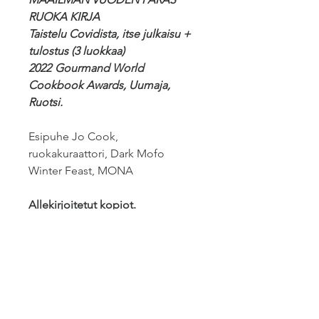
RUOKA KIRJA
Taistelu Covidista, itse julkaisu +
tulostus (3 luokkaa)
2022
Gourmand World
Cookbook Awards, Uumaja,
Ruotsi.
Esipuhe Jo Cook,
ruokakuraattori, Dark Mofo
Winter Feast, MONA
Allekirjoitetut kopiot.
Postikulut extra.
Hobart Palautus sopimuksen
mukaan
Nouto ILMAINEN (tilauksesta)
RAJOITETTU TARJOUS