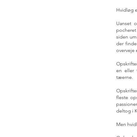
Hvidløg e
Uanset om
pocheret 
siden umi
der finde
overveje 
Opskrifte
en eller
tæerne.
Opskrifte
fleste op
passione
deltog i 
Men hvid