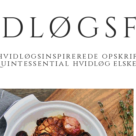
IDLØGSF
hvidløgsinspirerede opskrif
quintessential
hvidløg elsk