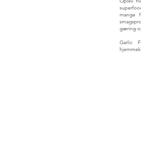
Oplev hv
superfood
mange fo
smagsprof
gæring o
Garlic 
hjemmeko