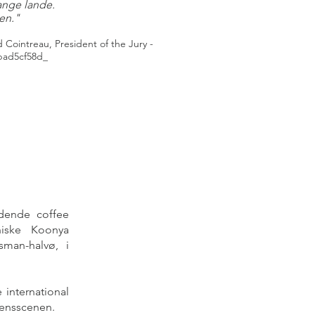
ange lande.
en."
intreau, President of the Jury -
6bad5cf58d_
ndende coffee
oniske Koonya
sman-halvø, i
 international
rdensscenen.