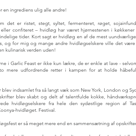
r en ingrediens ulig alle andre!
 det er ristet, stegt, syltet, fermenteret, røget, sojainfund
eller confiteret – hvidløg har været hjørnestenen i køkkener
ndelige tider. Kort sagt er hvidløg en af de mest uundværlige
s, og for mig og mange andre hvidløgselskere ville det være
en kulinarisk verden uden!
rne i Garlic Feast er ikke kun lækre, de er enkle at lave - selvo
 to mere udfordrende retter i kampen for at holde håbef
r blev indsamlet fra så langt væk som New York, London og S
skrifter blev skabt og delt af talentfulde kokke, håndværks
rede hvidløgselskere fra hele den sydøstlige region af T
Koonya-hvidløget. Festival.
løgsfest er så meget mere end en sammensætning af opskrifte