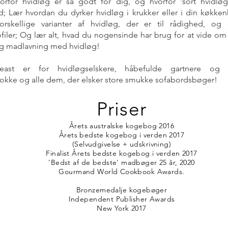
orfor hvidløg er så godt for dig, og hvorfor 'sort hvidlø
; Lær hvordan du dyrker hvidløg i krukker eller i din køkke
rskellige varianter af hvidløg, der er til rådighed, og
iler; Og lær alt, hvad du nogensinde har brug for at vide om
g madlavning med hvidløg!
Feast er for hvidløgselskere, håbefulde gartnere og 
kke og alle dem, der elsker store smukke sofabordsbøger!
Priser
Årets australske kogebog 2016
Årets bedste kogebog i verden 2017
(Selvudgivelse + udskrivning)
Finalist Årets bedste kogebog i verden 2017
'Bedst af de bedste' madbøger 25 år, 2020
Gourmand World Cookbook Awards.
Bronzemedalje kogebøger
Independent Publisher Awards
New York 2017