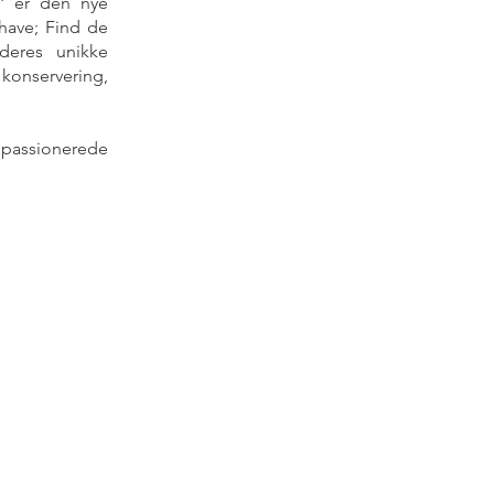
g' er den nye
nhave; Find de
 deres unikke
 konservering,
passionerede