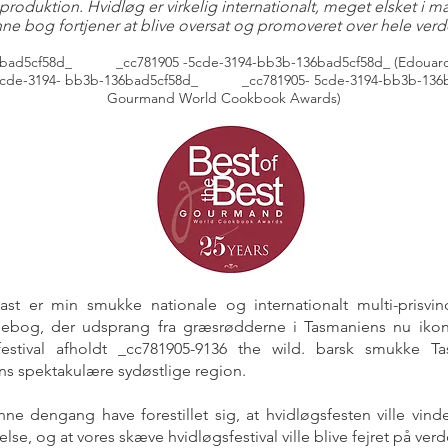
produktion. Hvidløg er virkelig internationalt, meget elsket i m
ne bog fortjener at blive oversat og promoveret over hele verd
d5cf58d_ _cc781905 -5cde-3194-bb3b-136bad5cf58d_ (Edouard Co
5cde-3194- bb3b-136bad5cf58d_ _cc781905- 5cde-3194-bb3b-13
Gourmand World Cookbook Awards)
east er min smukke nationale og internationalt multi-prisvi
gebog, der udsprang fra græsrødderne i Tasmaniens nu ik
festival afholdt _cc781905-9136 the wild. barsk smukke Ta
s spektakulære sydøstlige region.
ne dengang have forestillet sig, at hvidløgsfesten ville vinde
lse, og at vores skæve hvidløgsfestival ville blive fejret på ve