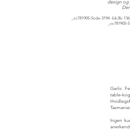
design og 
Den
_cc781905-5cde-3194 -bb3b-136ba
_cc781905-
Garlic F
table-ko
Hvidløgs
Tasmanien
Ingen kun
anerkende