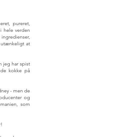
eret, pureret,
 i hele verden
 ingredienser,
 utænkeligt at
m jeg har spist
ulde kokke på
ydney - men de
producenter og
asmanien, som
r!