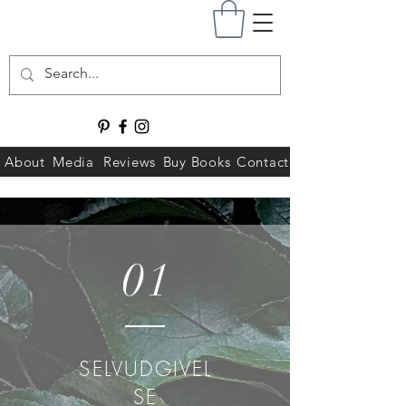
About
Media
Reviews
Buy Books
Contact
01
SELVUDGIVEL
SE