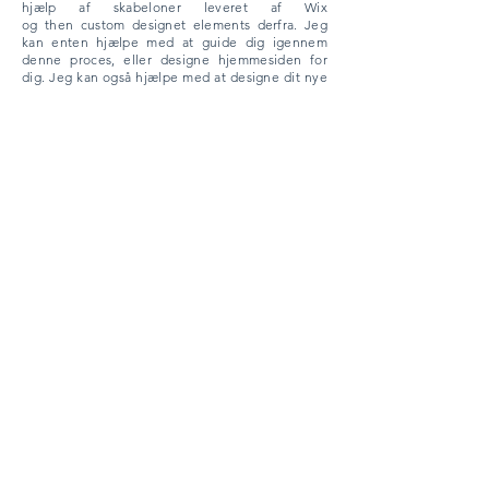
hjælp af skabeloner leveret af
Wix
og
then
custom
designet
elements derfra. Jeg
kan enten hjælpe med at guide dig igennem
denne proces, eller designe hjemmesiden for
dig. Jeg kan også hjælpe med at designe dit nye
logo.
Opskriftskuration
At vælge opskrifter til en kogebog kan være
overvældende, når du først begiver dig ud. At
have en god balance mellem opskrifter er
afgørende for din bogs succes, og det samme er
vigtigheden af baghistorien, ikke kun bag selve
bogen, men bag hver opskrift.
Test af opskrifter + udvikling
Jeg kan hjælpe med opskriftstest,
opskriftsudvikling, opskriftskrivning, redigering +
korrekturlæsning.
Mad Styling, Fotografering + Redigering
Selvom jeg har stylet og fotograferet billeder til
alle mine tre bøger, inklusive over en tredjedel
af billederne i min nye bog Winter Wild: a fest of
dark delights, udvikler mine fotograferings- og
redigeringsevner stadig sig. Jeg er ikke helt en
'pro' til fotografering eller redigering ved hjælp
af Adobe Lightroom endnu!