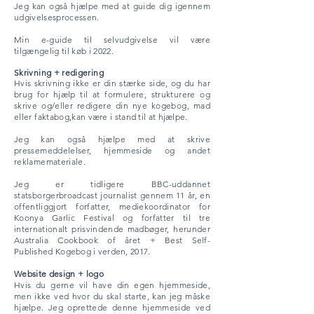
Jeg kan også hjælpe med at guide dig igennem
udgivelsesprocessen.
Min e-guide til selvudgivelse vil være
tilgængelig til køb i 2022.
Skrivning + redigering
Hvis skrivning ikke er din stærke side, og du har
brug for hjælp til at formulere, strukturere og
skrive og/eller redigere din nye kogebog, mad
eller faktabog,
kan være i stand til at hjælpe.
Jeg kan også hjælpe med at skrive
pressemeddelelser, hjemmeside og andet
reklamemateriale
.
Jeg er tidligere BBC-uddannet
statsborger
broadcast journalist gennem 11 år, en
offentliggjort forfatter, mediekoordinator for
Koonya Garlic Festival og forfatter til tre
internationalt prisvindende madbøger, herunder
Australia Cookbook of
året + Best
Self-
Published
Kogebog i verden, 2017.
Website design + logo
Hvis du gerne vil have din egen hjemmeside,
men ikke ved hvor du skal starte, kan jeg måske
hjælpe. Jeg oprettede denne hjemmeside ved