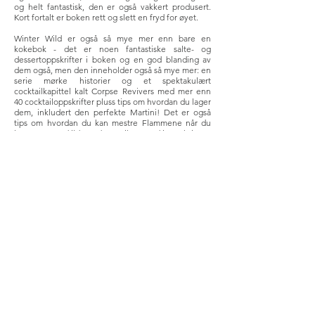
og helt fantastisk, den er også vakkert produsert.
Kort fortalt er boken rett og slett en fryd for øyet.
Winter Wild er også så mye mer enn bare en
kokebok - det er noen fantastiske salte- og
dessertoppskrifter i boken og en god blanding av
dem også, men den inneholder også så mye mer: en
serie mørke historier og et spektakulært
cocktailkapittel kalt Corpse Revivers med mer enn
40 cocktailoppskrifter pluss tips om hvordan du lager
dem, inkludert den perfekte Martini! Det er også
tips om hvordan du kan mestre Flammene når du
lager mat med ild, og det er til og med instruksjoner
om hvordan du bygger din egen jordovn.
Jeg er bare så forelsket i denne boken at jeg
kommer til å kjøpe en annen - det er den perfekte
luksusjulegaven. Ta risikoen, du vil ikke bli skuffet!
by
Jenny Buchanan
3. november 2021
Vannsteiner