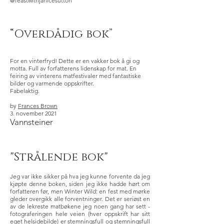
@feastwithjanicesutton
“Overdådig bok”
For en vinterfryd! Dette er en vakker bok å gi og
motta. Full av forfatterens lidenskap for mat. En
feiring av vinterens matfestivaler med fantastiske
bilder og varmende oppskrifter.
Fabelaktig.
by
Frances Brown
3. november 2021
Vannsteiner
"Strålende bok"
Jeg var ikke sikker på hva jeg kunne forvente da jeg
kjøpte denne boken, siden jeg ikke hadde hørt om
forfatteren før, men Winter Wild: en fest med mørke
gleder overgikk alle forventninger. Det er seriøst en
av de lekreste matbøkene jeg noen gang har sett -
fotograferingen hele veien (hver oppskrift har sitt
eget helsidebilde) er stemningsfull og stemningsfull