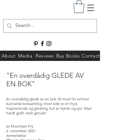
About
Media
Reviews
Buy Books
Contact
"En overdådig GLEDE AV
EN BOK"
En overdådig glede av en bok. Et must for enhver
kulinarisk boksamling. Hver side er en fryd.
Inspirerende og gledelig, full av hjerte og sjel. Mye
hardt graft. Helt genialt!
av Mountain Fry
6. november 2021
Anmeldelse