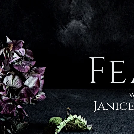
Fe
w
Janic