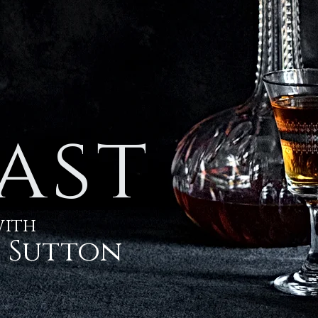
ast
ith
e Sutton