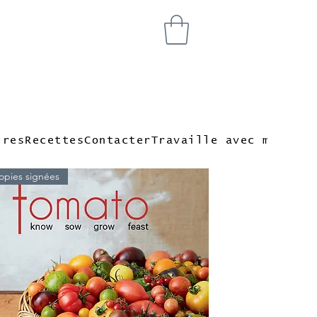
ires
Recettes
Contacter
Travaille avec moi
Blog
opies signées