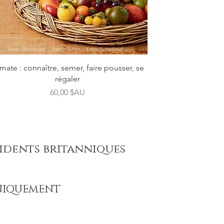
Aperçu rapide
mate : connaître, semer, faire pousser, se
régaler
Prix
60,00 $AU
sidents britanniques
 UNIQUEMENT