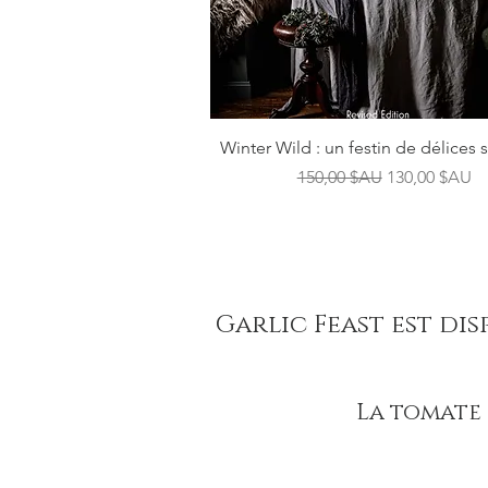
Aperçu rapide
Winter Wild : un festin de délices
Prix original
Prix promoti
150,00 $AU
130,00 $AU
Garlic Feast est di
La tomate 