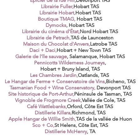
Épicier de la rue Hill
,
Devonport TAS
Librairie Fuller,
Hobart TAS
Librairie Hobart,
Hobart TAS
Boutique TMAG,
Hobart TAS
Dymocks
,
Hobart TAS
Librairie du cinéma d'État,
Nord Hobart TAS
Librairie de Petrach,
TAS de Launceston
Maison du Chocolat d'Anvers,
Latrobe TAS
Daci + Daci,
Hobart + New Town TAS
Galerie de l'île sauvage
, Salamanque,
Hobart TAS
Pennicotts Wilderness Journeys
,
Hobart + Bruny Island, TAS
Les Chambres Jardin,
Oatlands, TAS
Le Hangar de Ferme + Conservatoire de Vins
,
Bicheno, TAS
Tasmanian Food + Wine Conservatory,
Devonport TAS
Site historique de Port-Arthur,
Péninsule de Tasman, TAS
Vignoble de Frogmore Creek,
Vallée de Cole, TAS
Café Wattlebanks,
Orford, Côte Est TAS
Distillerie Killara,
Richmond, TAS
Apple Hangar de Willie Smith,
TAS de la vallée de Huon
Sco + Co,
St Helens, Côte Est, TAS
Distillerie McHenry
, TA