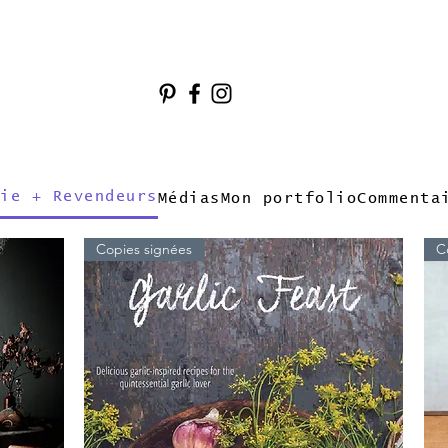
ie + Revendeurs
Médias
Mon portfolio
Commenta
Copies signées
C