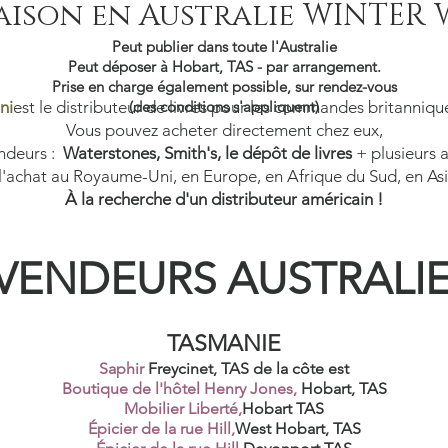
aison en Australie WINTER
Peut publier dans toute l'Australie
Peut déposer à Hobart, TAS - par arrangement.
Prise en charge également possible, sur rendez-vous
ni
est le distributeur de livres pour les commandes britanniqu
(des conditions s'appliquent)
Vous pouvez acheter directement chez eux,
endeurs :
Waterstones, Smith's, le dépôt de livres
+ plusieurs a
à l'achat au Royaume-Uni, en Europe, en Afrique du Sud, en Asi
À la recherche d'un distributeur américain !
VENDEURS AUSTRALI
TASMANIE
Saphir
Freycinet, TAS de la côte est
Boutique de l'hôtel Henry Jones,
Hobart, TAS
Mobilier Liberté,
Hobart TAS
Épicier de la rue Hill,
West Hobart, TAS