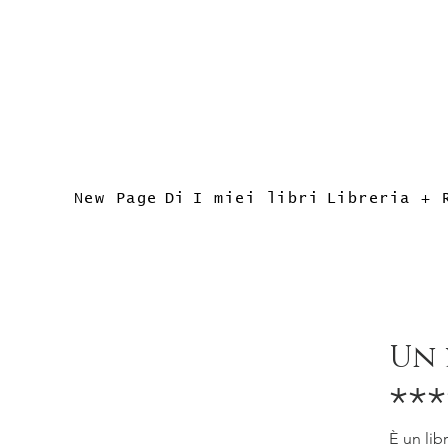
New Page
Di
I miei libri
Libreria + 
Un 
***
È un lib