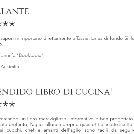
llante
***
 i sapori mi riportano direttamente a Tassie. Linea di fondo Sì, l
o.
3 anni fa "Booktopia"
'Australia
endido libro di cucina!
***
 cercando un libro meraviglioso, informativo e ben progettato
nte preferito, l'aglio, allora è proprio questo! Le ricette scritte
osi cuochi, chef e amanti dell'aglio sono facili da seguir