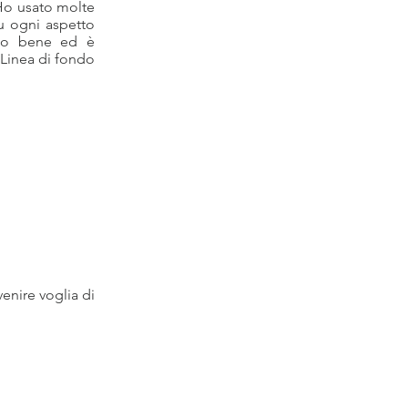
 Ho usato molte
su ogni aspetto
olto bene ed è
 Linea di fondo
venire voglia di