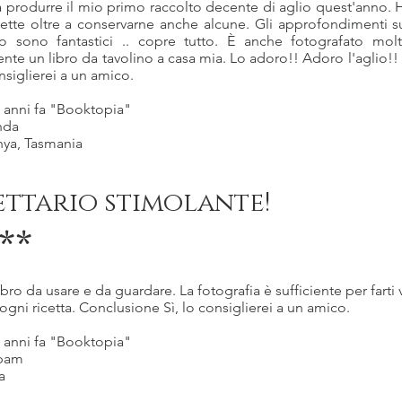
a produrre il mio primo raccolto decente di aglio quest'anno.
cette oltre a conservarne anche alcune. Gli approfondimenti 
lio sono fantastici .. copre tutto. È anche fotografato m
nte un libro da tavolino a casa mia. Lo adoro!! Adoro l'aglio!!
onsiglierei a un amico.
3 anni fa "Booktopia"
nda
ya, Tasmania
ettario stimolante!
**
ibro da usare e da guardare. La fotografia è sufficiente per farti 
ogni ricetta. Conclusione Sì, lo consiglierei a un amico.
3 anni fa "Booktopia"
ppam
a