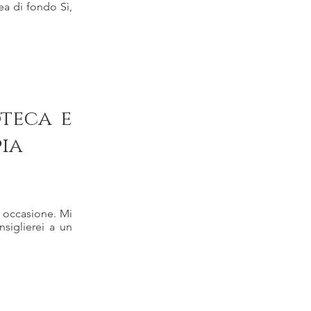
ea di fondo Sì,
oteca e
ia
i occasione. Mi
nsiglierei a un