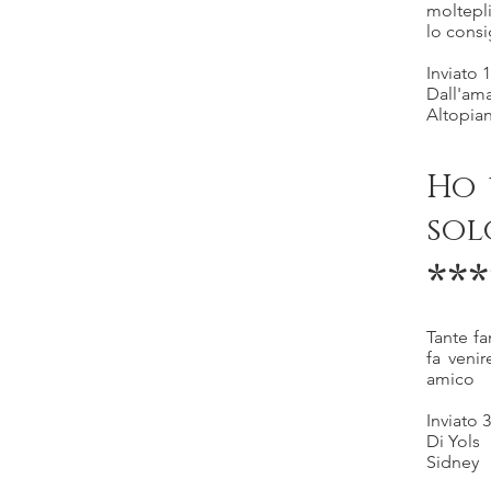
moltepli
lo consi
Inviato 
Dall'ama
Altopian
Ho 
sol
***
Tante fa
fa venir
amico
Inviato 
Di Yols
Sidney