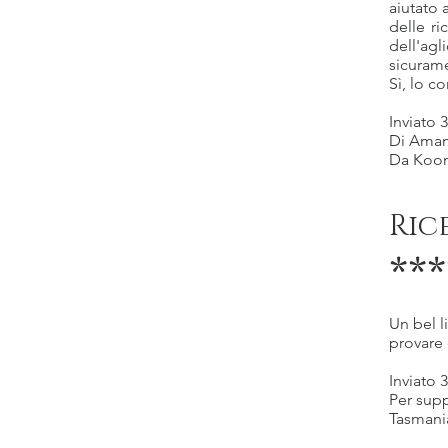
aiutato 
delle ri
dell'ag
sicurame
Sì, lo c
Inviato 
Di Ama
Da Koon
Ric
***
Un bel l
provare 
Inviato 
Per su
Tasmani