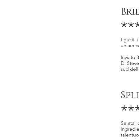
Bri
**
I gusti,
un amic
Inviato 
Di Steve
sud dell
Spl
**
Se stai
ingredie
talentu