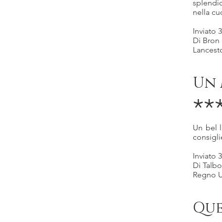
splendid
nella cu
Inviato 
Di Bron
Lancest
Un 
**
Un bel l
consigli
Inviato 
Di Talbo
Regno U
Que