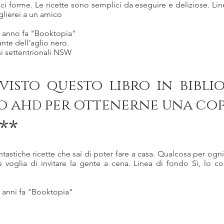
ci forme. Le ricette sono semplici da eseguire e deliziose. Lin
glierei a un amico
1 anno fa "Booktopia"
nte dell'aglio nero.
i settentrionali NSW
visto questo libro in bibli
o ah
per ottenerne una cop
D
**
ntastiche ricette che sai di poter fare a casa. Qualcosa per ogn
e voglia di invitare la gente a cena. Linea di fondo Sì, lo co
3 anni fa "Booktopia"