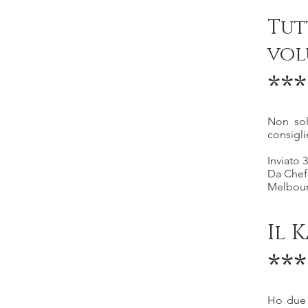
Tu
vol
***
Non sol
consigli
Inviato 
Da Chef
Melbou
Il 
***
Ho due 