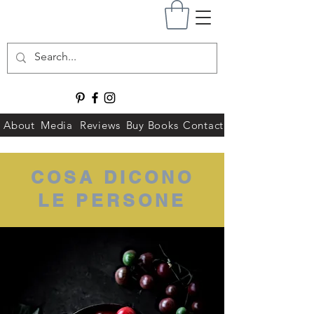
About
Media
Reviews
Buy Books
Contact
COSA DICONO
LE PERSONE