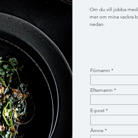
Om du vill jobba med m
mer om mina vackra b
nedan.
Förnamn
Efternamn
E-post
Ämne