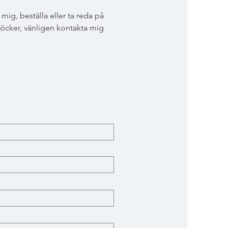
ig, beställa eller ta reda på
öcker, vänligen kontakta mig