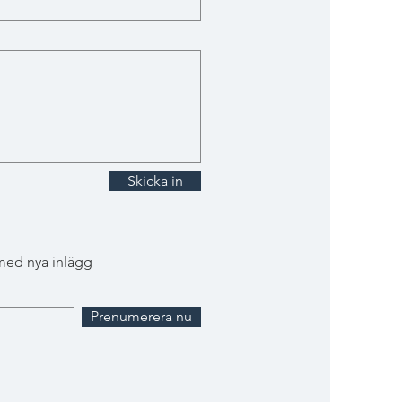
Skicka in
med nya inlägg
Prenumerera nu