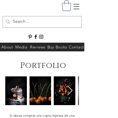
About
Media
Reviews
Buy Books
Contact
Portfolio
Si desea comprar una copia impresa de una