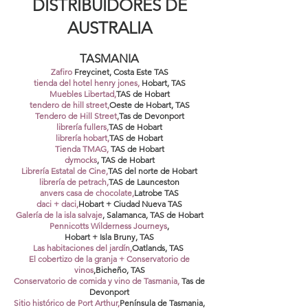
DISTRIBUIDORES DE
AUSTRALIA
TASMANIA
Zafiro
Freycinet, Costa Este TAS
tienda del hotel henry jones,
Hobart, TAS
Muebles Libertad,
TAS de Hobart
tendero de hill street,
Oeste de Hobart, TAS
Tendero de Hill Street
,
Tas de Devonport
librería fullers,
TAS de Hobart
librería hobart,
TAS de Hobart
Tienda TMAG,
TAS de Hobart
dymocks
,
TAS de Hobart
Librería Estatal de Cine,
TAS del norte de Hobart
librería de petrach,
TAS de Launceston
anvers casa de chocolate,
Latrobe TAS
daci + daci,
Hobart + Ciudad Nueva TAS
Galería de la isla salvaje
, Salamanca,
TAS de Hobart
Pennicotts Wilderness Journeys
,
Hobart + Isla Bruny, TAS
Las habitaciones del jardín,
Oatlands, TAS
El cobertizo de la granja + Conservatorio de
vinos
,
Bicheño, TAS
Conservatorio de comida y vino de Tasmania,
Tas de
Devonport
Sitio histórico de Port Arthur,
Península de Tasmania,