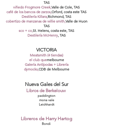
TAS
viñedo Frogmore Creek,
Valle de Cole, TAS
café de los bancos de zarzos,
Orford, costa este TAS
Destilería Killara,
Richmond, TAS
cobertizo de manzanas de willie smith,
Valle de Huon
TAS
sco + co,
St. Helens, costa este, TAS
Destilería McHenry
, TAS
VICTORIA
Meatsmith (4 tiendas)
el club que
melbourne
Galería Antípodas + Librería
dymocks,
CDB de Melbourne
Nueva Gales del Sur
Libros de Berkelouw
paddington
mona vale
Leichhardt
Libreros de Harry Hartog
Bondi
Macquarie