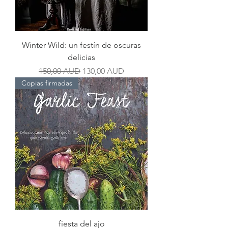
Winter Wild: un festín de oscuras
delicias
Precio
Precio de oferta
150,00 AUD
130,00 AUD
Copias firmadas
fiesta del ajo