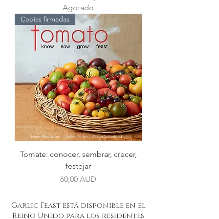
Agotado
Copias firmadas
Tomate: conocer, sembrar, crecer,
festejar
Precio
60,00 AUD
Garlic Feast está disponible en el
Reino Unido para los residentes