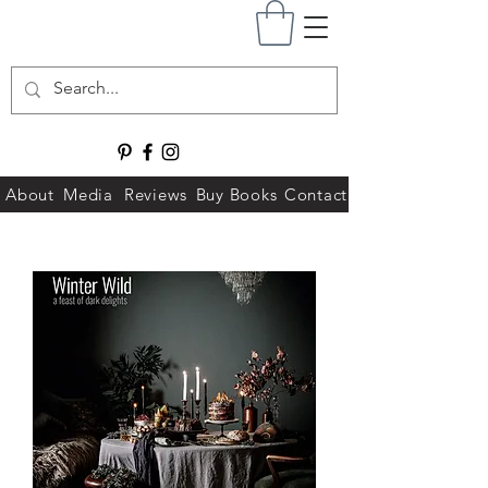
About
Media
Reviews
Buy Books
Contact