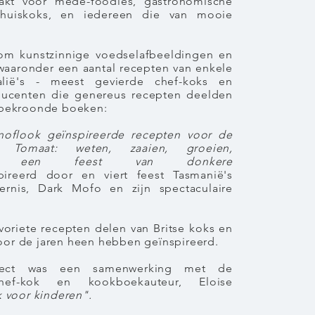
kt voor mede-foodies, gastronomische
 thuiskoks, en iedereen die van mooie
om kunstzinnige voedselafbeeldingen en
 waaronder een aantal recepten van enkele
lië's - meest gevierde chef-koks en
ducenten die genereus recepten deelden
l bekroonde boeken:
knoflook geïnspireerde recepten voor de
r; Tomaat: weten, zaaien, groeien,
: een feest van donkere
pireerd door en viert feest
Tasmanië's
ternis, Dark Mofo en zijn spectaculaire
avoriete recepten delen van Britse koks en
oor de jaren heen hebben geïnspireerd.
oject was een samenwerking met de
ef-kok en kookboekauteur, Eloise
 voor kinderen".