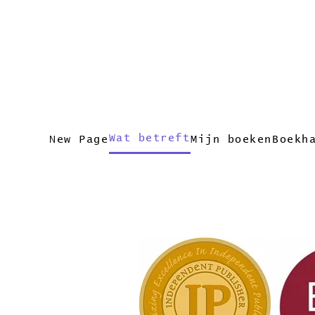
Wat betreft
New Page
Mijn boeken
Boekh