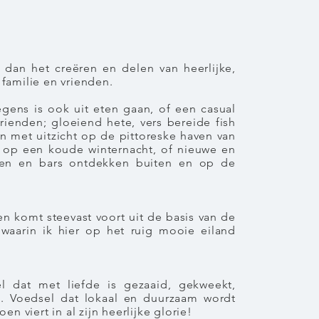
 dan het creëren en delen van heerlijke,
familie en vrienden.
gens is ook uit eten gaan,
of een
casual
rienden; gloeiend hete, vers bereide fish
 met uitzicht op de pittoreske haven van
 op een koude winternacht, of nieuwe en
en en bars ontdekken buiten en op de
en komt steevast voort uit de basis van de
waarin ik hier op het ruig mooie eiland
l dat met liefde is gezaaid, gekweekt,
. Voedsel dat lokaal en duurzaam wordt
n viert in al zijn heerlijke glorie!