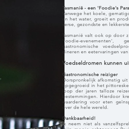
Tasmanië - een 'Foodie's Para
Vanwege het koele, gematigd
en het water, groeit en pro
verse, gezondste en lekkers
Tasmanië valt ook op door z
'foodie-evenementen', 
gastronomische voedselpr
dineren en eetervaringen van
Voedseldromen kunnen ui
Gastronomische reiziger
Oorspronkelijk afkomstig uit
opgegroeid in het pittoreske
loop der jaren talloze rei
bestemmingen. Hierdoor kre
waardering voor eten geïnsp
over de hele wereld.
Dankbaarheid!
Ik neem niet als vanzelfs