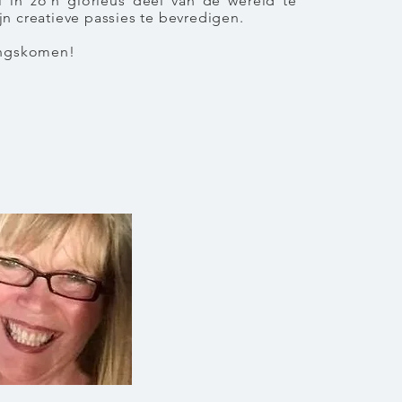
 in zo'n glorieus deel van de wereld te
n creatieve passies te bevredigen.
angskomen!