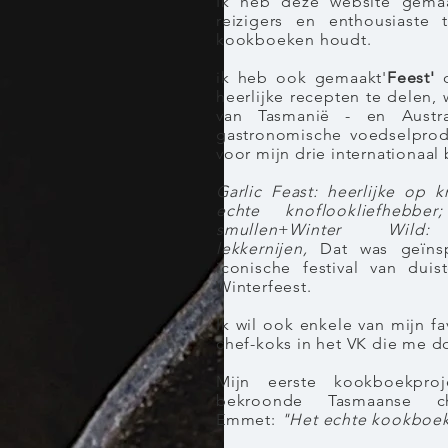
Ik heb deze website gemaa
reizigers en enthousiaste
kookboeken houdt.
ik heb ook gemaakt'
Feest'
heerlijke recepten te delen,
van Tasmanië - en Austra
gastronomische voedselpro
voor mijn drie internationaa
Garlic Feast: heerlijke op 
echte knoflookliefhebbe
smullen
+
Winter Wild
lekkernijen,
Dat
was
geïns
iconische festival van duis
Winterfeest.
Ik wil ook enkele van mijn f
chef-koks in het VK die me d
Mijn eerste kookboekpr
bekroonde Tasmaanse ch
Emmet:
"Het echte kookboek