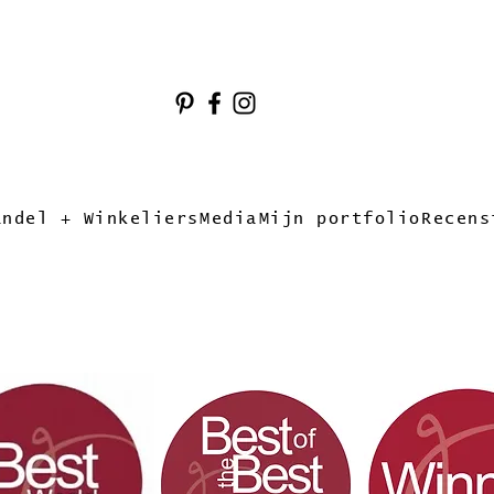
andel + Winkeliers
Media
Mijn portfolio
Recens