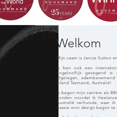
Welkom
Mijn naam is Janice Sutton en
Ik ben ook een internati
ongelooflijk gezegend i
afgelegen, adembenemend 
eiland Tasmanië, Australië!
Ik begon mijn carrière als BB
Londen voordat ik freelance
Australië verhuisde, waar i
passie voor design begon te