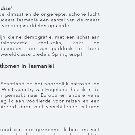
dise'!
e klimaat en de ongerepte, schone lucht
duceert Tasmanië een aantal van de meest
te voedingsmiddelen op aarde.
ijn kleine demografie, met een schat aan
getalenteerde chef-koks, koks en
oducenten, die van paddock tot bord
 wereldklasse bieden. Spring erop!
tkomen in Tasmanië!
 Schotland op het noordelijk halfrond, en
 West Country van Engeland, heb ik in de
zen gemaakt naar Europa en andere verre
eg ik een voorliefde voor reizen en een
ireerd door veel verschillende culturen
prekend aan hoe gezegend ik ben om met