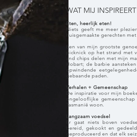
WAT MIJ INSPIREERT
Eten, heerlijk eten!
Niets geeft me meer plezier
huisgemaakte gerechten met 
Een van mijn grootste genoe
picknick op het strand met v
and chips delen met mijn man
Hobart; de barbie aansteken
opwindende eetgelegenhed
gebaande paden.
Verhalen + Gemeenschap
De inspiratie voor mijn boek
ongelooflijke gemeenschap 
Tasmanië woon.
Langzaam voedsel
Er gaat niets boven voedse
bereid, gekookt en gedeeld
geproduceerd en dat elk seizoe