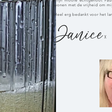
mijn mooie echtgenoot Paul
wonen met de vrijheid om mij
Heel erg bedankt voor het l
Janice
x