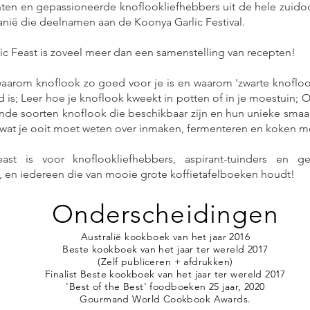
en en gepassioneerde knoflookliefhebbers uit de hele zuidoo
nië die deelnamen aan de Koonya Garlic Festival.
ic Feast is zoveel meer dan een samenstelling van recepten!
aarom knoflook zo goed voor je is en waarom 'zwarte knofloo
 is; Leer hoe je knoflook kweekt in potten of in je moestuin; 
ende soorten knoflook die beschikbaar zijn en hun unieke smaa
s wat je ooit moet weten over inmaken, fermenteren en koken m
east is voor knoflookliefhebbers, aspirant-tuinders en g
, en iedereen die van mooie grote koffietafelboeken houdt!
Onderscheidingen
Australië kookboek van het jaar 2016
Beste kookboek van het jaar ter wereld 2017
(Zelf publiceren + afdrukken)
Finalist Beste kookboek van het jaar ter wereld 2017
'Best of the Best' foodboeken 25 jaar, 2020
Gourmand World Cookbook Awards.