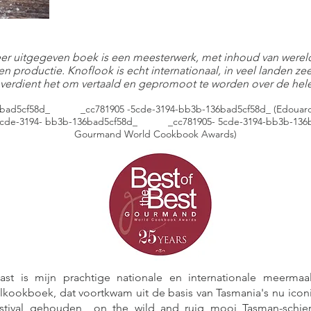
eer uitgegeven boek is een meesterwerk, met inhoud van wereldk
n productie. Knoflook is echt internationaal, in veel landen zee
 verdient het om vertaald en gepromoot te worden over de hele
d5cf58d_ _cc781905 -5cde-3194-bb3b-136bad5cf58d_ (Edouard Co
5cde-3194- bb3b-136bad5cf58d_ _cc781905- 5cde-3194-bb3b-13
Gourmand World Cookbook Awards)
east is mijn prachtige nationale en internationale meerma
elkookboek, dat voortkwam uit de basis van Tasmania's nu ic
estival gehouden on the wild and ruig mooi Tasman-schier