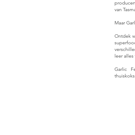
producent
van Tasma
Maar Garl
Ontdek w
superfood
verschill
leer alle
Garlic F
thuiskoks