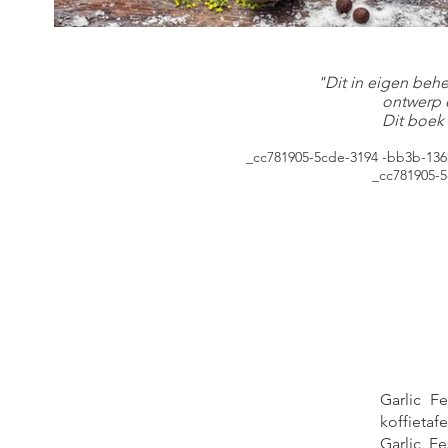
noflook
"Dit in eigen beh
ontwerp e
Dit boek
_cc781905-5cde-3194 -bb3b-136ba
_cc781905-
Garlic F
koffietaf
Garlic F