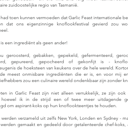
aire zuidoostelijke regio van Tasmanië.
had toen kunnen vermoeden dat Garlic Feast internationale b
en dat ons eigenzinnige knoflookfestival gevierd zou w
neel.
is een ingrediënt als geen ander!
u geroosterd, gebakken, gepekeld, gefermenteerd, geroo
eerd, gepureerd, gepocheerd of gekonfijt is - knofl
ugenis de hoeksteen van keukens over de hele wereld. Kortom
de meest onmisbare ingrediënten die er is, en voor mij e
iefhebbers zou een culinaire wereld ondenkbaar zijn zonder k
en in Garlic Feast zijn niet alleen verrukkelijk, ze zijn oo
 hoewel ik in de strijd een of twee meer uitdagende g
gd om aspirant-koks op hun knoflookteentjes te houden.
 werden verzameld uit zelfs New York, Londen en Sydney - m
 werden gemaakt en gedeeld door getalenteerde chef-koks, 