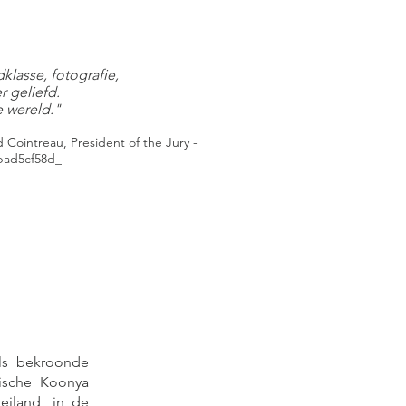
lasse, fotografie,
r geliefd.
 wereld."
intreau, President of the Jury -
6bad5cf58d_
als bekroonde
onische Koonya
eiland, in de