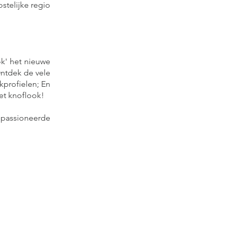
stelijke regio
k' het nieuwe
Ontdek de vele
kprofielen; En
et knoflook!
epassioneerde