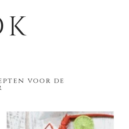
OK
cepten voor de
r