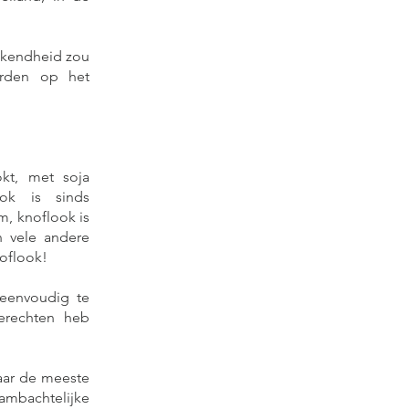
ekendheid zou
orden op het
kt, met soja
ook is sinds
, knoflook is
n vele andere
noflook!
k eenvoudig te
erechten heb
aar de meeste
ambachtelijke