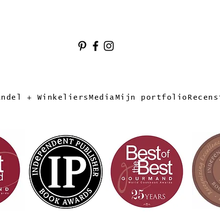
andel + Winkeliers
Media
Mijn portfolio
Recens