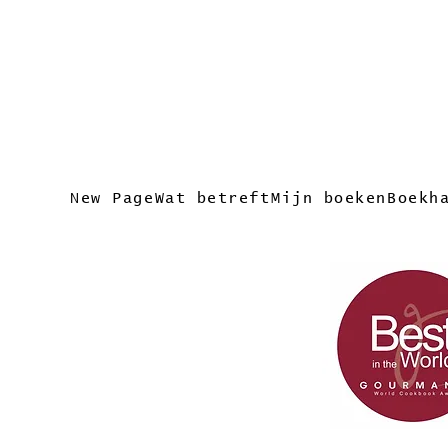
New Page
Wat betreft
Mijn boeken
Boekh