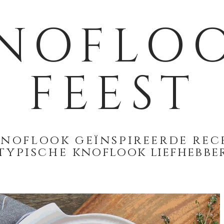
NOFLO
FEEST
 knoflook geïnspireerde re
typische
knoflook liefhebbe