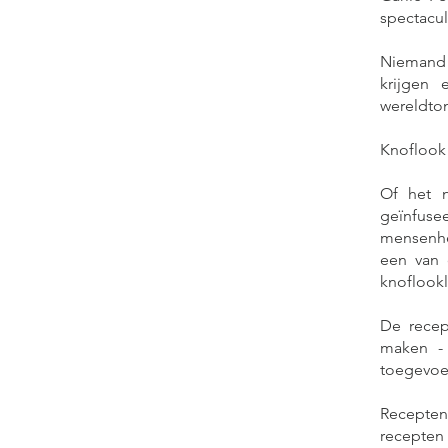
spectacul
Niemand 
krijgen 
wereldto
Knoflook 
Of het n
geïnfus
mensenhe
een van 
knoflookl
De recept
maken -
toegevoe
Recepten
recepten